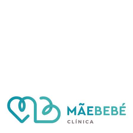
específico.
Quando devo marcar uma
sessão de drenagem
linfática?
Em que situações intervém?
Pós cirúrgicos